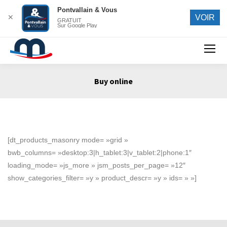
Pontvallain & Vous
✕
VOIR
GRATUIT
Sur Google Play
Search:
Buy online
Vous êtes ici :
[dt_products_masonry mode= »grid »
bwb_columns= »desktop:3|h_tablet:3|v_tablet:2|phone:1″
loading_mode= »js_more » jsm_posts_per_page= »12″
show_categories_filter= »y » product_descr= »y » ids= » »]