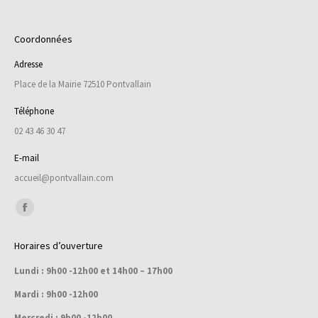
Coordonnées
Adresse
Place de la Mairie 72510 Pontvallain
Téléphone
02 43 46 30 47
E-mail
accueil@pontvallain.com
Trouvez nous sur :
Facebook
page
Horaires d’ouverture
opens
Lundi : 9h00 -12h00 et 14h00 – 17h00
in
new
Mardi : 9h00 -12h00
window
Mercredi : 9h00 -12h00