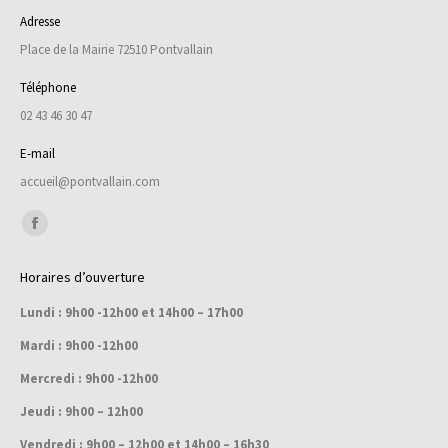
Adresse
Place de la Mairie 72510 Pontvallain
Téléphone
02 43 46 30 47
E-mail
accueil@pontvallain.com
Trouvez nous sur :
Facebook
page
Horaires d’ouverture
opens
Lundi : 9h00 -12h00 et 14h00 – 17h00
in
new
Mardi : 9h00 -12h00
window
Mercredi : 9h00 -12h00
Jeudi : 9h00 – 12h00
Vendredi : 9h00 – 12h00 et 14h00 – 16h30