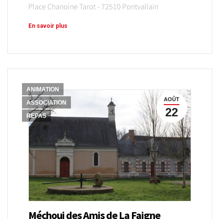
Place Chanoine Tarot - 72510 Pontvallain
En savoir plus
ANIMATION
AOÛT
ASSOCIATION
22
REPAS
Méchoui des Amis de La Faigne