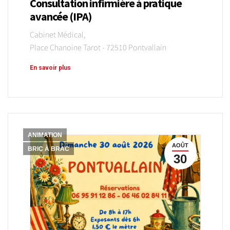
Consultation infirmière à pratique
avancée (IPA)
Cabinet Médical,
Place Chanoine Tarot - 72510 Pontvallain
En savoir plus
ANIMATION
AOÛT
BRIC À BRAC
30