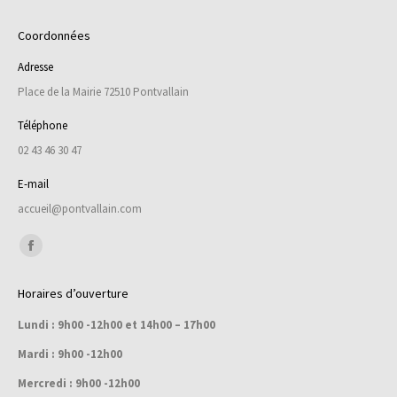
Coordonnées
Adresse
Place de la Mairie 72510 Pontvallain
Téléphone
02 43 46 30 47
E-mail
accueil@pontvallain.com
Trouvez nous sur :
Facebook
page
Horaires d’ouverture
opens
Lundi : 9h00 -12h00 et 14h00 – 17h00
in
new
Mardi : 9h00 -12h00
window
Mercredi : 9h00 -12h00