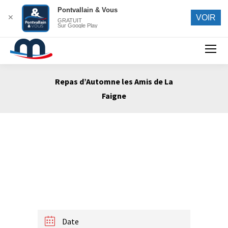
Pontvallain & Vous
✕
VOIR
GRATUIT
Sur Google Play
Search:
Repas d’Automne les Amis de La
Faigne
Vous êtes ici :
Date