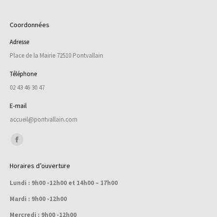
Coordonnées
Adresse
Place de la Mairie 72510 Pontvallain
Téléphone
02 43 46 30 47
E-mail
accueil@pontvallain.com
Trouvez nous sur :
Facebook
page
Horaires d’ouverture
opens
Lundi : 9h00 -12h00 et 14h00 – 17h00
in
new
Mardi : 9h00 -12h00
window
Mercredi : 9h00 -12h00