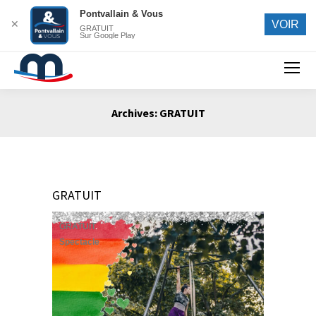
Pontvallain & Vous
✕
VOIR
GRATUIT
Sur Google Play
Search:
Archives:
GRATUIT
Vous êtes ici :
GRATUIT
GRATUIT
Spectacle