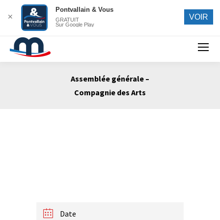
Pontvallain & Vous
✕
VOIR
GRATUIT
Sur Google Play
Search:
Assemblée générale –
Compagnie des Arts
Vous êtes ici :
Date