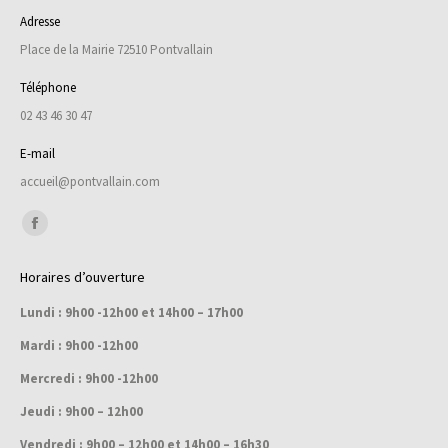
Adresse
Place de la Mairie 72510 Pontvallain
Téléphone
02 43 46 30 47
E-mail
accueil@pontvallain.com
Trouvez nous sur :
Facebook
page
Horaires d’ouverture
opens
Lundi : 9h00 -12h00 et 14h00 – 17h00
in
new
Mardi : 9h00 -12h00
window
Mercredi : 9h00 -12h00
Jeudi : 9h00 – 12h00
Vendredi : 9h00 – 12h00 et 14h00 – 16h30