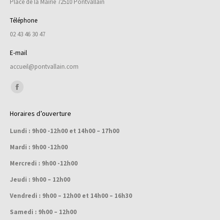
Place de la Mairie 72510 Pontvallain
Téléphone
02 43 46 30 47
E-mail
accueil@pontvallain.com
Trouvez nous sur :
Facebook
page
Horaires d’ouverture
opens
Lundi : 9h00 -12h00 et 14h00 – 17h00
in
new
Mardi : 9h00 -12h00
window
Mercredi : 9h00 -12h00
Jeudi : 9h00 – 12h00
Vendredi : 9h00 – 12h00 et 14h00 – 16h30
Samedi : 9h00 – 12h00