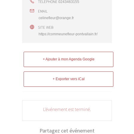
TÉLÉPHONE
0243463155
EMAIL
celinefleur@orange.fr
SITE WEB
https://commeunefleur-pontvallain.fr/
+ Ajouter à mon Agenda Google
+ Exporter vers iCal
L'événement est terminé.
Partagez cet événement