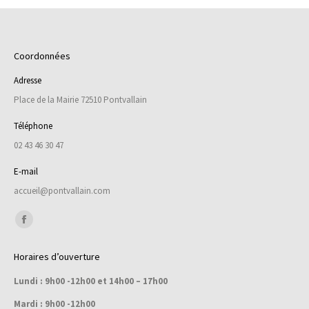
Coordonnées
Adresse
Place de la Mairie 72510 Pontvallain
Téléphone
02 43 46 30 47
E-mail
accueil@pontvallain.com
Trouvez nous sur :
Facebook
page
Horaires d’ouverture
opens
Lundi : 9h00 -12h00 et 14h00 – 17h00
in
new
Mardi : 9h00 -12h00