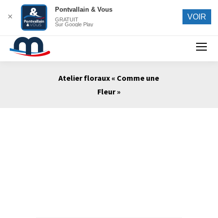
Pontvallain & Vous
✕
VOIR
GRATUIT
Sur Google Play
Search:
Atelier floraux « Comme une
Fleur »
Vous êtes ici :