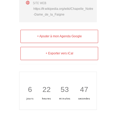
SITE WEB
https://fr.wikipedia.org/wiki/Chapelle_Notre
-Dame_de_la_Faigne
+ Ajouter à mon Agenda Google
+ Exporter vers iCal
6
22
53
46
jours
heures
minutes
secondes