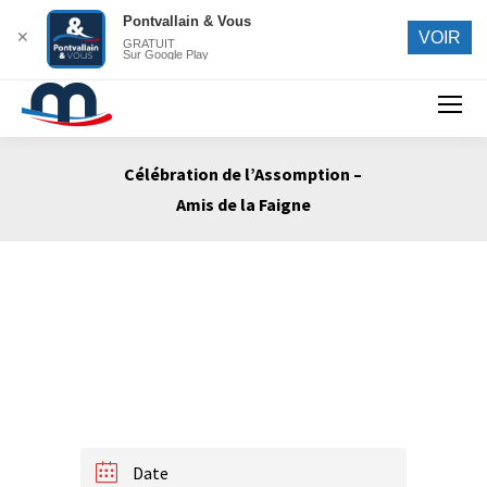
Pontvallain & Vous
✕
VOIR
GRATUIT
Sur Google Play
Search:
Célébration de l’Assomption –
Amis de la Faigne
Vous êtes ici :
Date