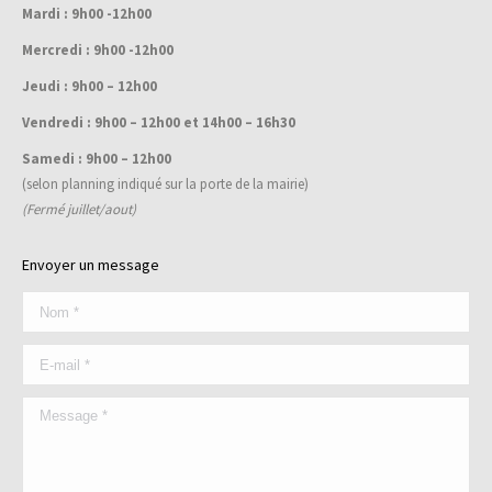
new
Mardi : 9h00 -12h00
window
Mercredi : 9h00 -12h00
Jeudi : 9h00 – 12h00
Vendredi : 9h00 – 12h00 et 14h00 – 16h30
Samedi : 9h00 – 12h00
(selon planning indiqué sur la porte de la mairie)
(Fermé juillet/aout)
Envoyer un message