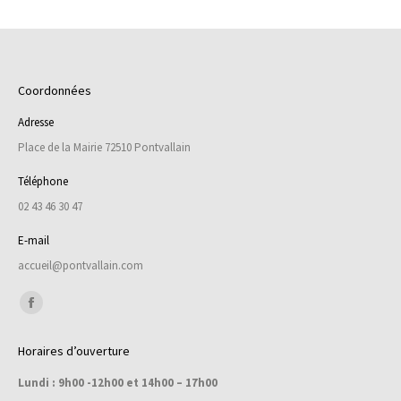
Coordonnées
Adresse
Place de la Mairie 72510 Pontvallain
Téléphone
02 43 46 30 47
E-mail
accueil@pontvallain.com
Trouvez nous sur :
Facebook
page
Horaires d’ouverture
opens
Lundi : 9h00 -12h00 et 14h00 – 17h00
in