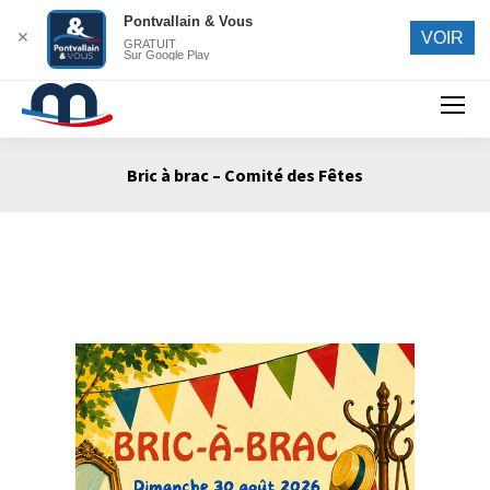
Pontvallain & Vous
✕
VOIR
GRATUIT
Sur Google Play
Search:
Bric à brac – Comité des Fêtes
Vous êtes ici :