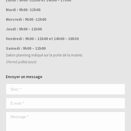
Lundi : 9h00 -12h00 et 14h00 – 17h00
in
new
Mardi : 9h00 -12h00
window
Mercredi : 9h00 -12h00
Jeudi : 9h00 – 12h00
Vendredi : 9h00 – 12h00 et 14h00 – 16h30
Samedi : 9h00 – 12h00
(selon planning indiqué sur la porte de la mairie)
(Fermé juillet/aout)
Envoyer un message