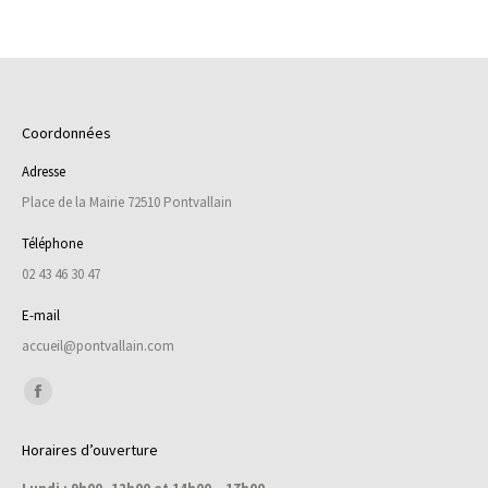
Coordonnées
Adresse
Place de la Mairie 72510 Pontvallain
Téléphone
02 43 46 30 47
E-mail
accueil@pontvallain.com
Trouvez nous sur :
Facebook
page
Horaires d’ouverture
opens