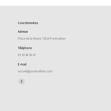
Coordonnées
Adresse
Place de la Mairie 72510 Pontvallain
Téléphone
02 43 46 30 47
E-mail
accueil@pontvallain.com
Trouvez nous sur :
Facebook
page
opens
in
new