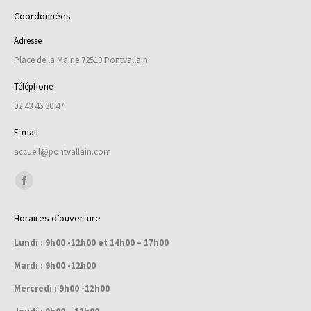
Coordonnées
Adresse
Place de la Mairie 72510 Pontvallain
Téléphone
02 43 46 30 47
E-mail
accueil@pontvallain.com
Trouvez nous sur :
Facebook
page
Horaires d’ouverture
opens
Lundi : 9h00 -12h00 et 14h00 – 17h00
in
new
Mardi : 9h00 -12h00
window
Mercredi : 9h00 -12h00