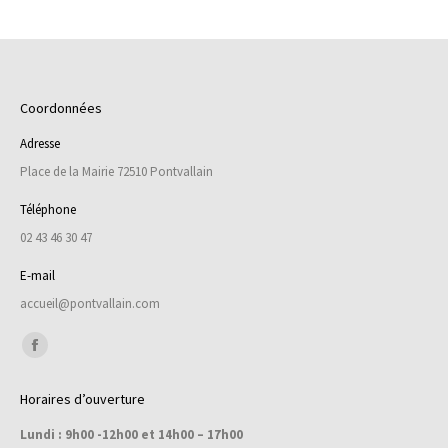
Coordonnées
Adresse
Place de la Mairie 72510 Pontvallain
Téléphone
02 43 46 30 47
E-mail
accueil@pontvallain.com
Trouvez nous sur :
Facebook
page
Horaires d’ouverture
opens
Lundi : 9h00 -12h00 et 14h00 – 17h00
in