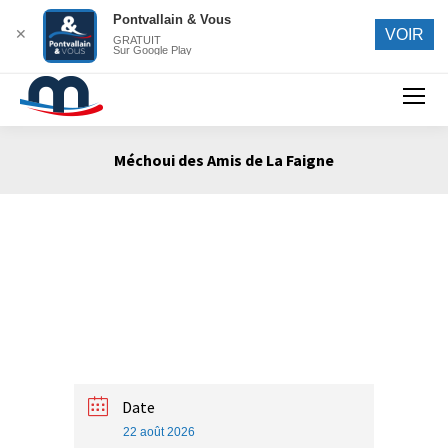
Pontvallain & Vous
✕
VOIR
GRATUIT
Sur Google Play
Search:
Méchoui des Amis de La Faigne
Vous êtes ici :
Date
22 août 2026