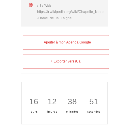
SITE WEB
https://fr.wikipedia.org/wiki/Chapelle_Notre
-Dame_de_la_Faigne
+ Ajouter à mon Agenda Google
+ Exporter vers iCal
16
12
38
51
jours
heures
minutes
secondes