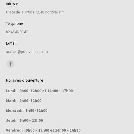
Adresse
Place de la Mairie 72510 Pontvallain
Téléphone
02 43 46 30 47
E-mail
accueil@pontvallain.com
Trouvez nous sur :
Facebook
page
Horaires d’ouverture
opens
Lundi : 9h00 -12h00 et 14h00 – 17h00
in
new
Mardi : 9h00 -12h00
window
Mercredi : 9h00 -12h00
Jeudi : 9h00 – 12h00
Vendredi : 9h00 – 12h00 et 14h00 – 16h30