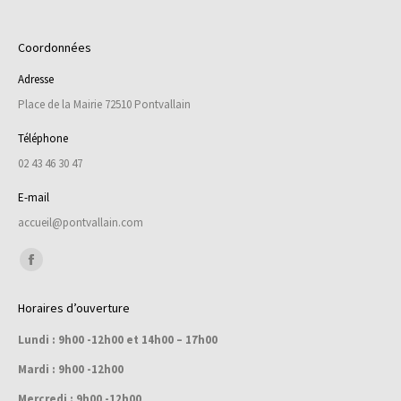
Coordonnées
Adresse
Place de la Mairie 72510 Pontvallain
Téléphone
02 43 46 30 47
E-mail
accueil@pontvallain.com
Trouvez nous sur :
Facebook
page
Horaires d’ouverture
opens
Lundi : 9h00 -12h00 et 14h00 – 17h00
in
new
Mardi : 9h00 -12h00
window
Mercredi : 9h00 -12h00