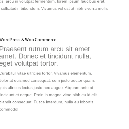
tis, arcu in volutpat fermentum, lorem ipsum faucibus erat,
 sollicitudin bibendum. Vivamus vel est at nibh viverra mollis
WordPress & Woo Commerce
Praesent rutrum arcu sit amet
amet. Donec et tincidunt nulla,
eget volutpat tortor.
Curabitur vitae ultricies tortor. Vivamus elementum,
dolor at euismod consequat, sem justo auctor quam,
quis ultrices lectus justo nec augue. Aliquam ante at
tincidunt et neque. Proin in magna vitae nibh eu id elit
blandit consequat. Fusce interdum, nulla eu lobortis
commodo!