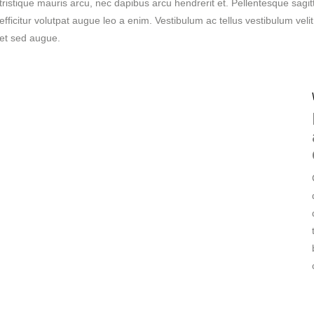
tristique mauris arcu, nec dapibus arcu hendrerit et. Pellentesque sagit
efficitur volutpat augue leo a enim. Vestibulum ac tellus vestibulum velit
et sed augue.