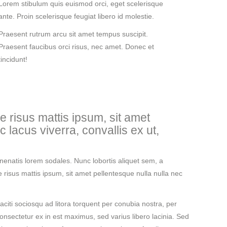
Lorem stibulum quis euismod orci, eget scelerisque
ante. Proin scelerisque feugiat libero id molestie.
Praesent rutrum arcu sit amet tempus suscipit.
Praesent faucibus orci risus, nec amet. Donec et
tincidunt!
ue risus mattis ipsum, sit amet
lacus viverra, convallis ex ut,
nenatis lorem sodales. Nunc lobortis aliquet sem, a
ue risus mattis ipsum, sit amet pellentesque nulla nulla nec
aciti sociosqu ad litora torquent per conubia nostra, per
nsectetur ex in est maximus, sed varius libero lacinia. Sed