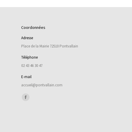
Coordonnées
Adresse
Place de la Mairie 72510 Pontvallain
Téléphone
02 43 46 30 47
E-mail
accueil@pontvallain.com
Trouvez nous sur :
Facebook
page
opens
in
new