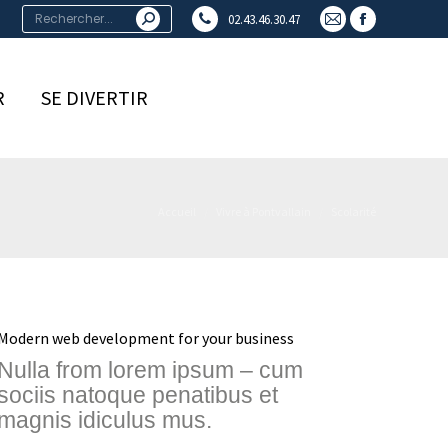
in
in
Search:
02.43.46.30.47
new
new
Mail
Facebook
window
window
page
page
opens
opens
R
SE DIVERTIR
in
in
new
new
window
window
Vous êtes ici :
Accueil
Vivre à Pontvallain
Scolarité
Modern web development for your business
Nulla from lorem ipsum – cum
sociis natoque penatibus et
magnis idiculus mus.