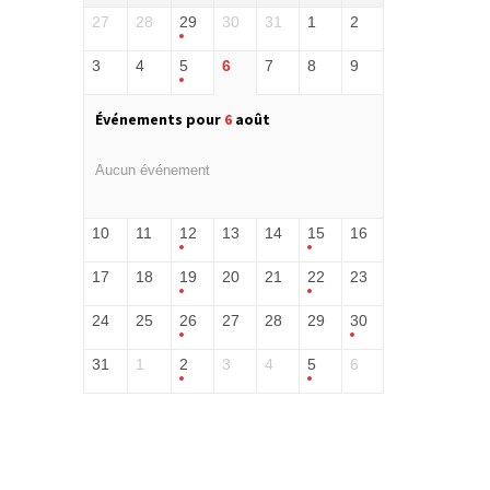
27
28
29
30
31
1
2
3
4
5
6
7
8
9
Événements pour
6
août
Aucun événement
10
11
12
13
14
15
16
17
18
19
20
21
22
23
24
25
26
27
28
29
30
31
1
2
3
4
5
6