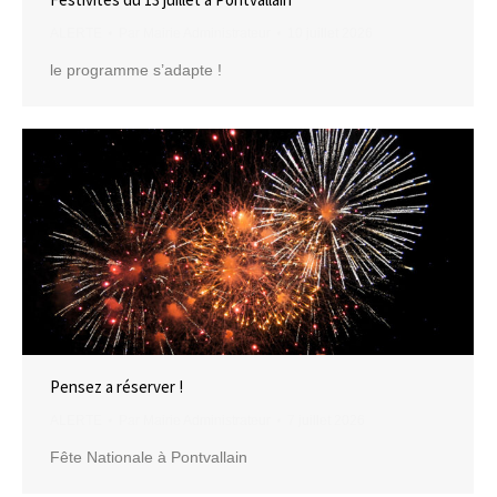
ALERTE
Par
Mairie Administrateur
10 juillet 2026
le programme s’adapte !
Pensez a réserver !
ALERTE
Par
Mairie Administrateur
7 juillet 2026
Fête Nationale à Pontvallain