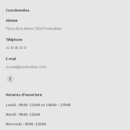
Coordonnées
Adresse
Place de la Mairie 72510 Pontvallain
Téléphone
02 43 46 30 47
E-mail
accueil@pontvallain.com
Trouvez nous sur :
Facebook
page
Horaires d’ouverture
opens
Lundi : 9h00 -12h00 et 14h00 – 17h00
in
new
Mardi : 9h00 -12h00
window
Mercredi : 9h00 -12h00